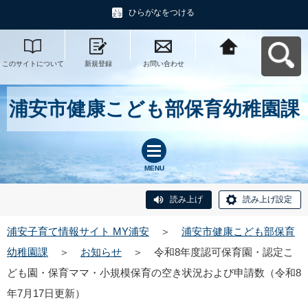
ひらがなをつける
このサイトについて
新規登録
お問い合わせ
浦安子育て情報サイ
ト MY浦安へ戻る
浦安市健康こども部保育幼稚園課
MENU
読み上げ
読み上げ設定
浦安子育て情報サイト MY浦安
＞
浦安市健康こども部保育
幼稚園課
＞
お知らせ
＞
令和8年度認可保育園・認定こ
ども園・保育ママ・小規模保育の空き状況および申請数（令和8
年7月17日更新）