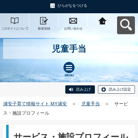
ひらがなをつける
このサイトについて
新規登録
お問い合わせ
浦安子育て情報サイ
ト MY浦安へ戻る
児童手当
MENU
読み上げ
読み上げ設定
浦安子育て情報サイト MY浦安
＞
児童手当
＞
サービ
ス・施設プロフィール
サービス・施設プロフィール