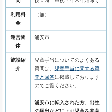
間
後５時 ※祝・年末年始除く
利用料
（無）
金
運営団
浦安市
体
施設紹
児童手当についてのよくある
介
質問は、
児童手当に関する質
問と回答
に掲載しております
のでご覧ください。
浦安市に転入された方、出生
の届出などにより児童を養育