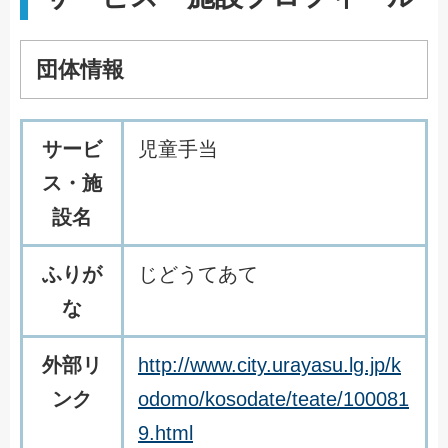
団体情報
サービ
児童手当
ス・施
設名
ふりが
じどうてあて
な
外部リ
http://www.city.urayasu.lg.jp/k
ンク
odomo/kosodate/teate/100081
9.html