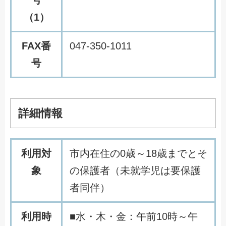
号
（1）
FAX番
047-350-1011
号
詳細情報
利用対
市内在住の0歳～18歳までとそ
象
の保護者（未就学児は要保護
者同伴）
利用時
■水・木・金：午前10時～午