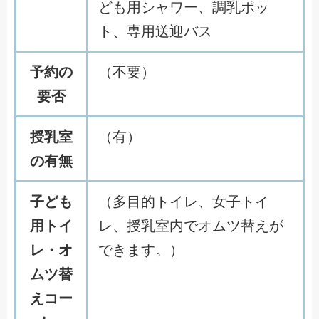
ども用シャワー、調乳ポッ
ト、専用送迎バス
予約の
（不要）
要否
授乳室
（有）
の有無
子ども
（多目的トイレ、女子トイ
用トイ
レ、授乳室内でオムツ替えが
レ・オ
できます。）
ムツ替
えコー