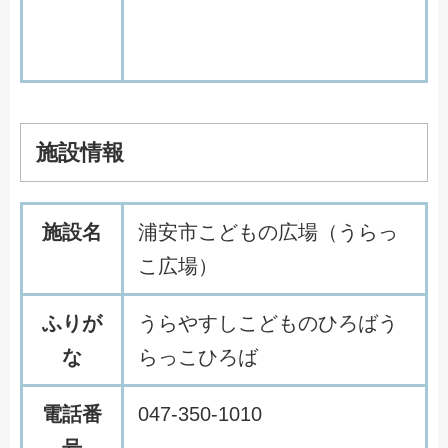
施設情報
施設名
浦安市こどもの広場（うらっ
こ広場）
ふりが
うらやすしこどものひろばう
な
らっこひろば
電話番
047-350-1010