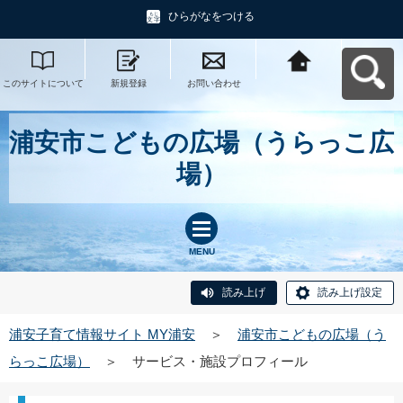
ひらがなをつける
このサイトについて
新規登録
お問い合わせ
浦安子育て情報サイ
ト MY浦安へ戻る
浦安市こどもの広場（うらっこ広
場）
MENU
読み上げ
読み上げ設定
浦安子育て情報サイト MY浦安
＞
浦安市こどもの広場（う
らっこ広場）
＞
サービス・施設プロフィール