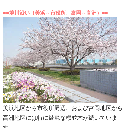
■■境川沿い（美浜～市役所、富岡～高洲）■■
美浜地区から市役所周辺、および富岡地区から
高洲地区には特に綺麗な桜並木が続いていま
す。