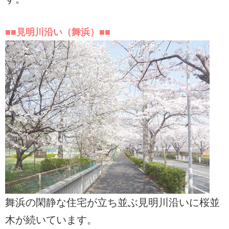
■■見明川沿い（舞浜）■■
舞浜の閑静な住宅が立ち並ぶ見明川沿いに桜並
木が続いています。