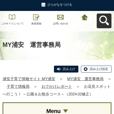
ひらがなをつける
このサイトについて
新規登録
お問い合わせ
浦安子育て情報サイ
ト MY浦安へ戻る
MY浦安 運営事務局
読み上げ
読み上げ設定
浦安子育て情報サイト MY浦安
＞
MY浦安 運営事務局
＞
子育て情報局
＞
おでかけレポート
＞
お花見スポット
へ行こう！ ～公園＆お散歩コース～（2024.02修正）
Menu