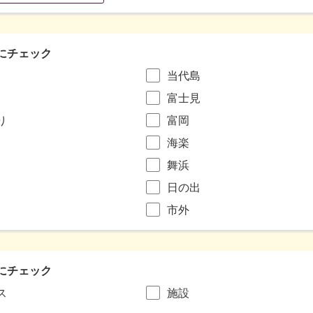
にチェック
当代島
富士見
り
富岡
海楽
舞浜
日の出
市外
にチェック
ス
施設