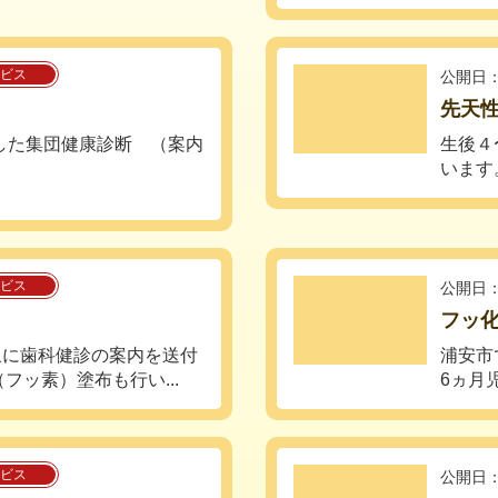
ビス
公開日：
先天
した集団健康診断 （案内
生後４
います
ビス
公開日：
フッ
対象に歯科健診の案内を送付
浦安市
フッ素）塗布も行い...
6ヵ月
ビス
公開日：