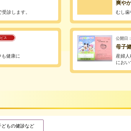
爽や
で受診します。
むし歯
ビス
公開日：
母子健
中も健康に
産婦人
におい