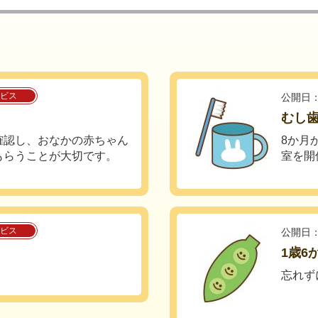
ビス
公開日：
むし
確認し、おなかの赤ちゃん
8か月
もらうことが大切です。
室を開
ビス
公開日：
1歳6
忘れず