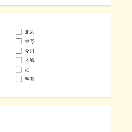
北栄
東野
今川
入船
港
明海