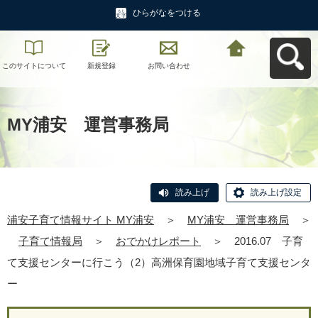
ひらがなをつける
このサイトについて
新規登録
お問い合わせ
浦安子育て情報サイ
ト MY浦安へ戻る
MY浦安 運営事務局
読み上げ
読み上げ設定
浦安子育て情報サイト MY浦安
＞
MY浦安 運営事務局
＞
子育て情報局
＞
おでかけレポート
＞
2016.07 子育
て支援センターに行こう（2）高洲保育園地域子育て支援センタ
ー