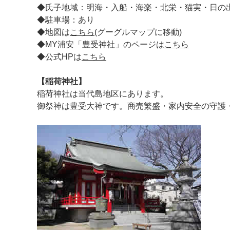
◆氏子地域：明海・入船・海楽・北栄・猫実・日の
◆駐車場：あり
◆地図は
こちら
(グーグルマップに移動)
◆MY浦安「豊受神社」のページは
こちら
◆公式HPは
こちら
【稲荷神社】
稲荷神社は当代島地区にあります。
御祭神は豊受大神です。商売繁盛・家内安全の守護