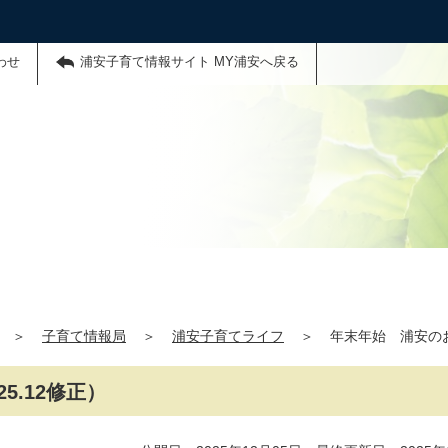
わせ
浦安子育て情報サイト MY浦安へ戻る
＞
子育て情報局
＞
浦安子育てライフ
＞
年末年始 浦安のお
5.12修正）