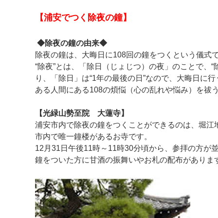
【浦安でつく除夜の鐘】
◆除夜の鐘の由来◆
除夜の鐘は、大晦日に108回の鐘をつくという儀式
“除夜”とは、「除日（じょじつ）の夜」のことで、“
り、「除日」は“1年の最後の日”なので、大晦日に
ある人間にある108の煩悩（心の乱れや悩み）を祓
【光緑山勢至院 大蓮寺】
浦安市内で除夜の鐘をつくことができるのは、堀江
市内で唯一鐘楼があるお寺です。
12月31日午後11時～11時30分頃から、参拝の方
鐘をついた方に甘酒の振舞いやお札の配布がありま