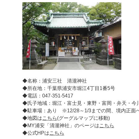
◆名称：浦安三社 清瀧神社
◆所在地：千葉県浦安市堀江4丁目1番5号
◆電話：047-351-5417
◆氏子地域：堀江・富士見・東野・富岡・弁天・今
◆駐車場：あり ※12/28～1/3までの間、境内正
◆地図は
こちら
(
グーグルマップに移動)
◆MY浦安「清瀧神社」のページは
こちら
◆公式HPは
こちら