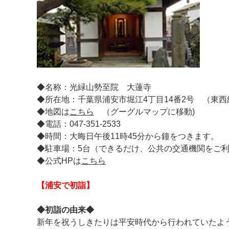
◆名称：光緑山勢至院 大蓮寺
◆所在地：千葉県浦安市堀江4丁目14番2号 （東西
◆地図は
こちら
（グーグルマップに移動)
◆電話：047-351-2533
◆時間：大晦日午後11時45分から鐘をつきます。
◆駐車場：5台（できるだけ、公共の交通機関をご
◆公式HPは
こちら
【浦安で初詣】
◆初詣の由来◆
新年を祝うしきたりは平安時代から行われていたよ