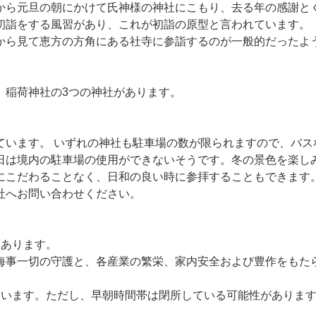
から元旦の朝にかけて氏神様の神社にこもり、去る年の感謝と
初詣をする風習があり、これが初詣の原型と言われています。
から見て恵方の方角にある社寺に参詣するのが一般的だったよ
、稲荷神社の3つの神社があります。
ています。 いずれの神社も駐車場の数が限られますので、バス
日は境内の駐車場の使用ができないそうです。冬の景色を楽し
にこだわることなく、日和の良い時に参拝することもできます
社へお問い合わせください。
にあります。
海事一切の守護と、各産業の繁栄、家内安全および豊作をもた
ています。ただし、早朝時間帯は閉所している可能性がありま