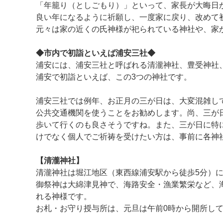
「年籠り（としごもり）」といって、家長が大晦日
良い年になるように祈願し、一度家に戻り、改めて
元々は家の近くの氏神様が祀られている神社や、家
◆市内で初詣といえば浦安三社◆
浦安には、浦安三社と呼ばれる清瀧神社、豊受神社
浦安で初詣といえば、この3つの神社です。
浦安三社では例年、お正月の三が日は、大変混雑し
公共交通機関を使うことをお勧めします。尚、三が
歩いて行くのも良さそうですね。また、三が日に特
けでなく個人でご祈祷を受けたい方は、事前に各神
【清瀧神社】
清瀧神社は堀江地区（東西線浦安駅から徒歩5分）
御祭神は大綿津見神で、海路安全・漁業繁栄など、
れる神様です。
お札・お守り授与所は、元旦は午前0時から開所し