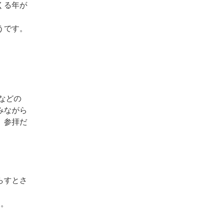
くる年が
うです。
などの
みながら
。参拝だ
らすとさ
す。